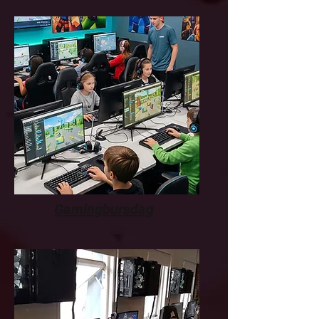
Gamingbursdag