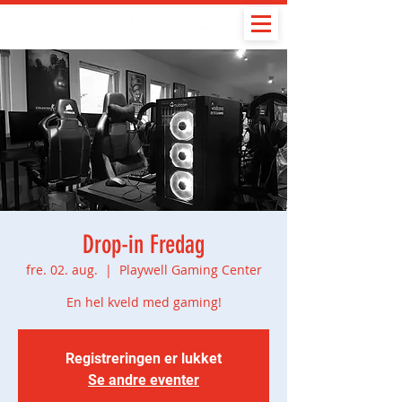
Drop-in Fredag
fre. 02. aug.
  |  
Playwell Gaming Center
En hel kveld med gaming!
Registreringen er lukket
Se andre eventer