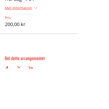
Mer informasjon
Pris
200,00 kr
Del dette arrangementet
Kontakt oss:
kontakt@playwell.no
469 39 485
-
Bergen