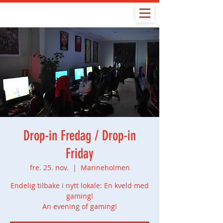
Drop-in Fredag / Drop-in
Friday
fre. 25. nov.
  |  
Marineholmen
Endelig tilbake i nytt lokale: En kveld med
gaming!
An evening of gaming!