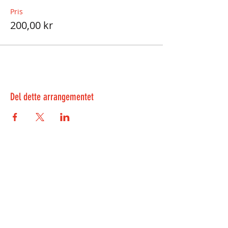
Pris
200,00 kr
Del dette arrangementet
Kontakt oss:
kontakt@playwell.no
469 39 485
-
Bergen
955 22 301
-
Oslo
Veiten 3, 5012 Bergen
Sandakerveien 114B, 0484 Oslo