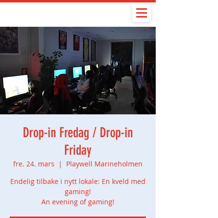
Drop-in Fredag / Drop-in
Friday
fre. 24. mars
  |  
Playwell Marineholmen
Endelig tilbake i nytt lokale: En kveld med
gaming!
An evening of gaming!