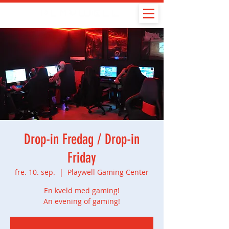
Drop-in Fredag / Drop-in
Friday
fre. 10. sep.
  |  
Playwell Gaming Center
En kveld med gaming!
An evening of gaming!