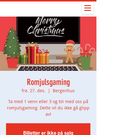
Romjulsgaming
fre. 27. des.
  |  
Bergenhus
Ta med 1 venn eller 3 og bli med oss på
romjulsgaming. Dette vil du ikke gå glipp
av!
Billetter er ikke på salg