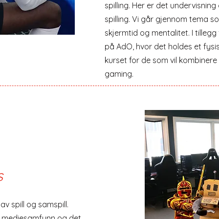
spilling. Her er det undervisnin
spilling. Vi går gjennom tema s
skjermtid og mentalitet. I tille
på AdO, hvor det holdes et fysi
kurset for de som vil kombinere 
gaming.
s
v spill og samspill.
te mediesamfunn og det