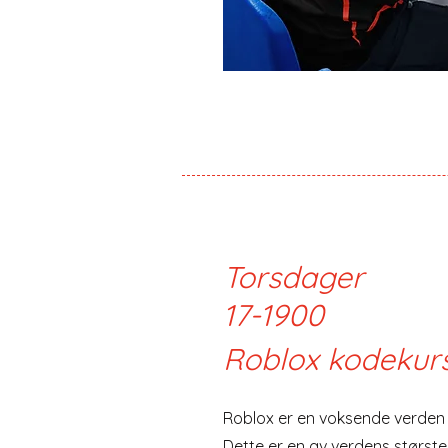
Torsdager
17-1900
Roblox kodekur
Roblox er en voksende verden a
Dette er en av verdens størs