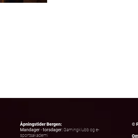
Åpningstider Bergen:
© 
Mandager - torsdager:
Gamingklubb og e-
sportsakademi
Om