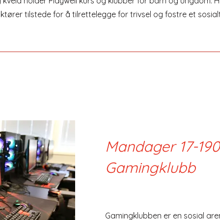
kveld holder Playwell kurs og klubber for barn og ungdom. H
uktører tilstede for å tilrettelegge for trivsel og fostre et sosial
Mandager 17-19
Gamingklubb
Gamingklubben er en sosial are