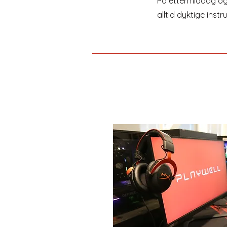
På ettermiddag og 
alltid dyktige instr