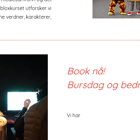
bloxkurset utforsker vi
e verdner, karakterer,
Book nå!
Bursdag og bedri
Vi har