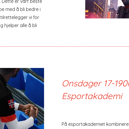
. Dette er vårt beste
be med å bli bedre i
 tilrettelegger vi for
 hjelper alle å bli
Onsdager 17-190
Esportakademi
På esportakademiet kombinerer v