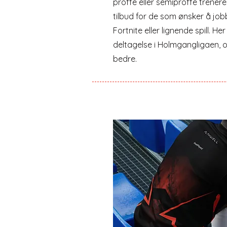
proffe eller semiproffe trenere
tilbud for de som ønsker å job
Fortnite eller lignende spill. Her
deltagelse i Holmgangligaen, og
bedre.