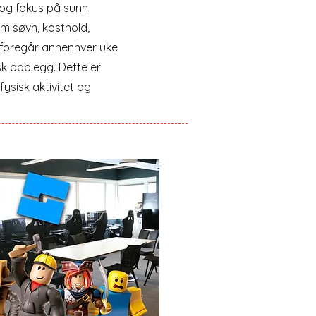
g og fokus på sunn
om søvn, kosthold,
gg foregår annenhver uke
sk opplegg. Dette er
fysisk aktivitet og