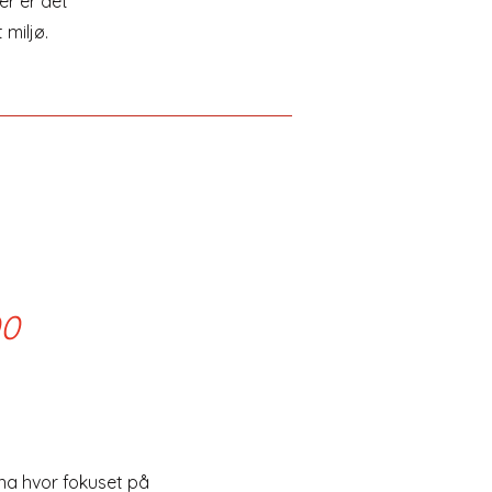
er er det
t miljø.
00
na hvor fokuset på