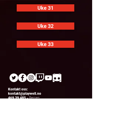
Uke 31
Uke 32
Uke 33
Kontakt oss:
kontakt@playwell.no
469 39 485
-
Bergen
955 22 301
-
Oslo
Veiten 3, 5012 Bergen
Sandakerveien 114B, 0484 Oslo
Åpningstider Bergen:
Mandager - torsdager:
Gamingklubb og e-