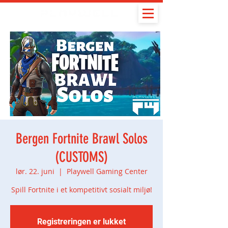
Bergen Fortnite Brawl Solos
(CUSTOMS)
lør. 22. juni
  |  
Playwell Gaming Center
Spill Fortnite i et kompetitivt sosialt miljø!
Registreringen er lukket