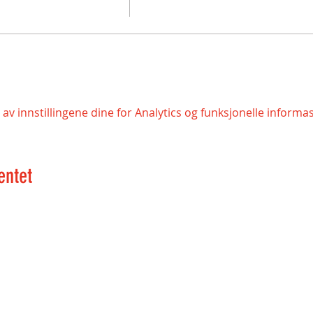
v innstillingene dine for Analytics og funksjonelle informa
entet
Åpningstider Bergen:
© 