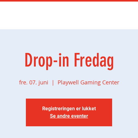
Kurs
Gamingbursdag
Bedrift
Utdannin
Drop-in Fredag
fre. 07. juni
  |  
Playwell Gaming Center
Registreringen er lukket
Se andre eventer