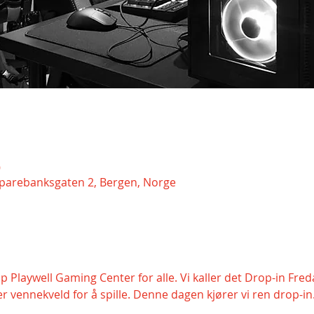
9
Sparebanksgaten 2, Bergen, Norge
p Playwell Gaming Center for alle. Vi kaller det Drop-in Fr