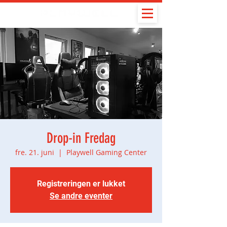
Drop-in Fredag
fre. 21. juni
  |  
Playwell Gaming Center
Registreringen er lukket
Se andre eventer