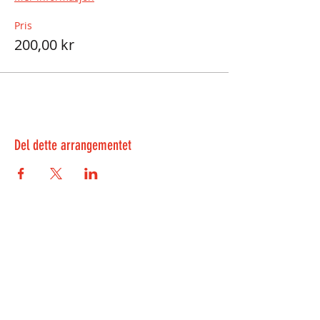
Pris
200,00 kr
Del dette arrangementet
Kontakt oss:
kontakt@playwell.no
469 39 485
-
Bergen
955 22 301
-
Oslo
Veiten 3, 5012 Bergen