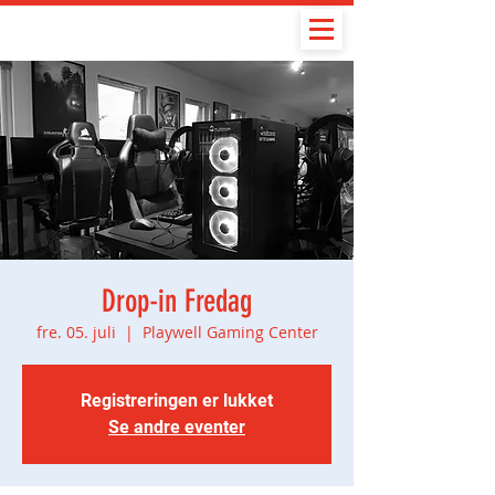
Drop-in Fredag
fre. 05. juli
  |  
Playwell Gaming Center
Registreringen er lukket
Se andre eventer