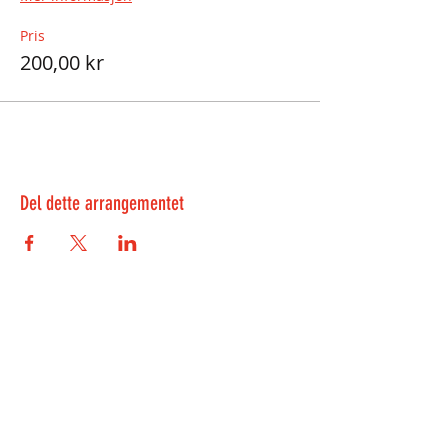
Pris
200,00 kr
Del dette arrangementet
Kontakt oss:
kontakt@playwell.no
469 39 485
-
Bergen
955 22 301
-
Oslo
Veiten 3, 5012 Bergen