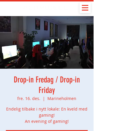
Drop-in Fredag / Drop-in
Friday
fre. 16. des.
  |  
Marineholmen
Endelig tilbake i nytt lokale: En kveld med
gaming!
An evening of gaming!