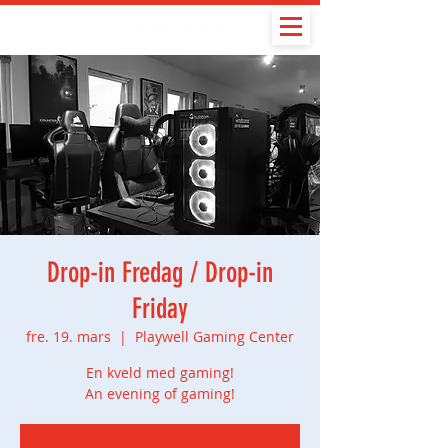
Drop-in Fredag / Drop-in
Friday
fre. 19. mars
  |  
Playwell Gaming Center
En kveld med gaming!
An evening of gaming!