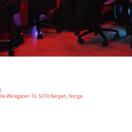
0
ille Øvregaten 10, 5018 Bergen, Norge