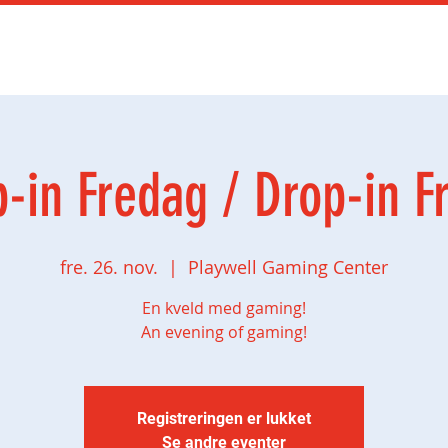
Kurs
Gamingbursdag
Bedrift
Utdannin
-in Fredag / Drop-in F
fre. 26. nov.
  |  
Playwell Gaming Center
En kveld med gaming!
An evening of gaming!
Registreringen er lukket
Se andre eventer