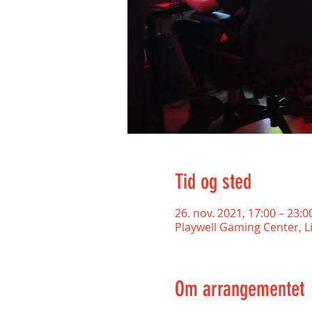
Tid og sted
26. nov. 2021, 17:00 – 23:0
Playwell Gaming Center, L
Om arrangementet