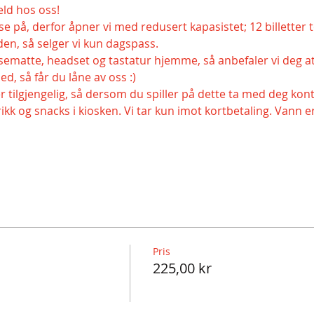
ld hos oss!
sse på, derfor åpner vi med redusert kapasistet; 12 billetter t
den, så selger vi kun dagspass.
matte, headset og tastatur hjemme, så anbefaler vi deg at
ed, så får du låne av oss :) 
er tilgjengelig, så dersom du spiller på dette ta med deg kont
rikk og snacks i kiosken. Vi tar kun imot kortbetaling. Vann e
Pris
225,00 kr