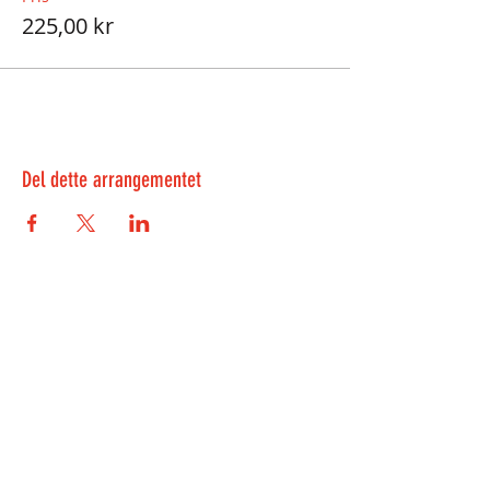
225,00 kr
Del dette arrangementet
Kontakt oss:
kontakt@playwell.no
469 39 485
-
Bergen
955 22 301
-
Oslo
Veiten 3, 5012 Bergen
Sandakerveien 114B, 0484 Oslo
Åpningstider Bergen: