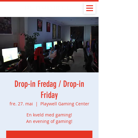
Drop-in Fredag / Drop-in
Friday
fre. 27. mai
  |  
Playwell Gaming Center
En kveld med gaming!
An evening of gaming!