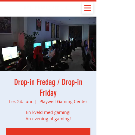
Drop-in Fredag / Drop-in
Friday
fre. 24. juni
  |  
Playwell Gaming Center
En kveld med gaming!
An evening of gaming!