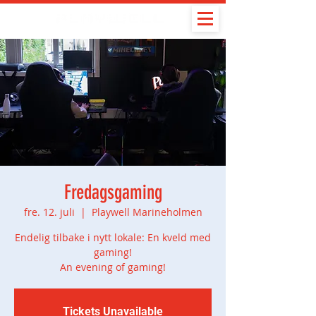
Fredagsgaming
fre. 12. juli
  |  
Playwell Marineholmen
Endelig tilbake i nytt lokale: En kveld med
gaming!
An evening of gaming!
Tickets Unavailable